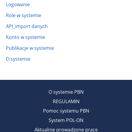
Logowanie
Role w systemie
API_import danych
Konto w systemie
Publikacje w systemie
O systemie
O systemie PBN
REGULAMIN
Pomoc systemu PBN
System POL-ON
Aktualnie prowadzone prace