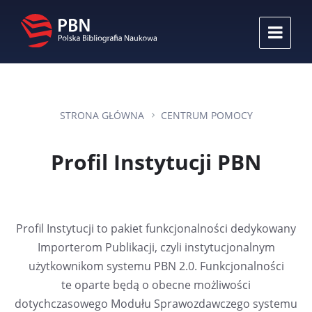
P
P
P
r
r
r
z
z
z
e
e
e
j
j
j
d
d
d
ź
ź
ź
d
d
d
o
o
o
STRONA GŁÓWNA
CENTRUM POMOCY
t
g
s
r
ł
t
e
ó
o
Profil Instytucji PBN
ś
w
p
c
n
k
i
e
i
j
n
a
Profil Instytucji to pakiet funkcjonalności dedykowany
w
i
Importerom Publikacji, czyli instytucjonalnym
g
użytkownikom systemu PBN 2.0. Funkcjonalności
a
c
te oparte będą o obecne możliwości
j
dotychczasowego Modułu Sprawozdawczego systemu
i