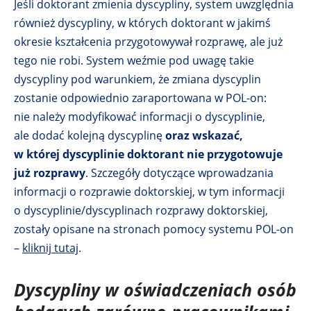
Jeśli doktorant zmienia dyscypliny, system uwzględnia
również dyscypliny, w których doktorant w jakimś
okresie kształcenia przygotowywał rozprawę, ale już
tego nie robi. System weźmie pod uwagę takie
dyscypliny pod warunkiem, że zmiana dyscyplin
zostanie odpowiednio zaraportowana w POL-on:
nie należy modyfikować informacji o dyscyplinie,
ale dodać kolejną dyscyplinę
oraz wskazać,
w której dyscyplinie doktorant nie przygotowuje
już rozprawy
. Szczegóły dotyczące wprowadzania
informacji o rozprawie doktorskiej, w tym informacji
o dyscyplinie/dyscyplinach rozprawy doktorskiej,
zostały opisane na stronach pomocy systemu POL-on
–
kliknij tutaj
O
.
d
Dyscypliny w oświadczeniach osób
n
o