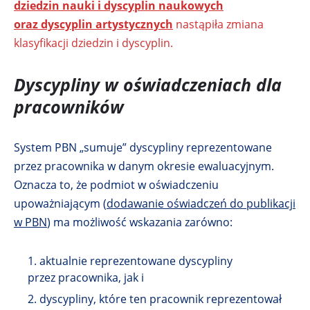
dziedzin nauki i dyscyplin naukowych
oraz dyscyplin artystycznych
O
nastąpiła zmiana
klasyfikacji dziedzin i dyscyplin.
d
n
Dyscypliny w oświadczeniach dla
o
ś
pracowników
n
i
System PBN „sumuje” dyscypliny reprezentowane
k
przez pracownika w danym okresie ewaluacyjnym.
o
Oznacza to, że podmiot w oświadczeniu
t
upoważniającym (
dodawanie oświadczeń do publikacji
w
w PBN
) ma możliwość wskazania zarówno:
i
e
aktualnie reprezentowane dyscypliny
r
przez pracownika, jak i
a
dyscypliny, które ten pracownik reprezentował
s