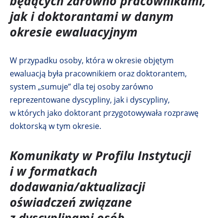
będących zarówno pracownikami,
ś
jak i doktorantami
w danym
n
okresie ewaluacyjnym
i
k
W przypadku osoby, która w okresie objętym
o
ewaluacją była pracownikiem oraz doktorantem,
t
system „sumuje” dla tej osoby zarówno
w
reprezentowane dyscypliny, jak i dyscypliny,
i
w których jako doktorant przygotowywała rozprawę
e
doktorską w tym okresie.
r
a
Komunikaty w Profilu Instytucji
s
i
i w formatkach
ę
dodawania/aktualizacji
w
oświadczeń związane
n
z dyscyplinami osób