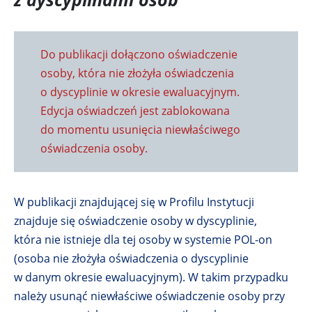
o
w
e
Do publikacji dołączono oświadczenie
j
osoby, która nie złożyła oświadczenia
k
o dyscyplinie w okresie ewaluacyjnym.
a
Edycja oświadczeń jest zablokowana
r
do momentu usunięcia niewłaściwego
c
oświadczenia osoby.
i
e
W publikacji znajdującej się w Profilu Instytucji
znajduje się oświadczenie osoby w dyscyplinie,
która nie istnieje dla tej osoby w systemie POL-on
(osoba nie złożyła oświadczenia o dyscyplinie
w danym okresie ewaluacyjnym). W takim przypadku
należy usunąć niewłaściwe oświadczenie osoby przy