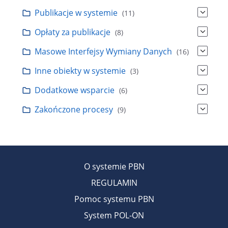
Publikacje w systemie
(11)
Opłaty za publikacje
(8)
Masowe Interfejsy Wymiany Danych
(16)
Inne obiekty w systemie
(3)
Dodatkowe wsparcie
(6)
Zakończone procesy
(9)
O systemie PBN
REGULAMIN
Pomoc systemu PBN
System POL-ON