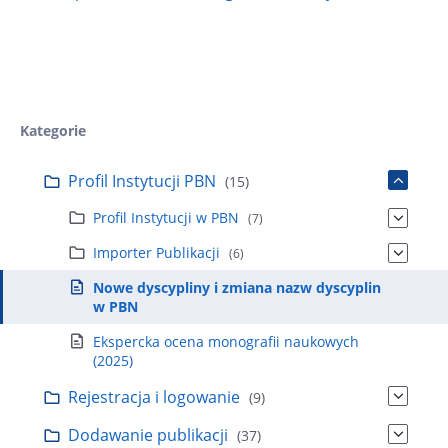
r
i
a
:
Kategorie
Profil Instytucji PBN
(15)
Profil Instytucji w PBN
(7)
Importer Publikacji
(6)
Nowe dyscypliny i zmiana nazw dyscyplin
w PBN
Ekspercka ocena monografii naukowych
(2025)
Rejestracja i logowanie
(9)
Dodawanie publikacji
(37)