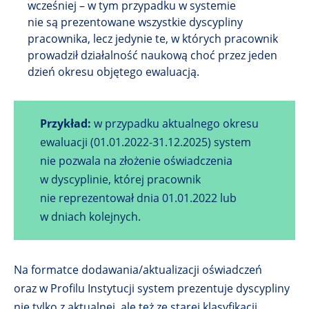
wcześniej – w tym przypadku w systemie
i
nie są prezentowane wszystkie dyscypliny
ę
pracownika, lecz jedynie te, w których pracownik
w
prowadził działalność naukową choć przez jeden
n
dzień okresu objętego ewaluacją.
o
w
Przykład:
w przypadku aktualnego okresu
e
ewaluacji (01.01.2022-31.12.2025) system
j
nie pozwala na złożenie oświadczenia
k
w dyscyplinie, której pracownik
a
nie reprezentował dnia 01.01.2022 lub
r
w dniach kolejnych.
c
i
e
Na formatce dodawania/aktualizacji oświadczeń
oraz w Profilu Instytucji system prezentuje dyscypliny
nie tylko z aktualnej, ale też ze starej klasyfikacji