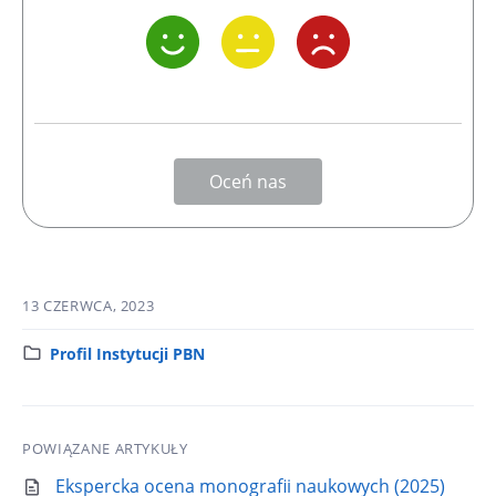
Oceń nas
13 CZERWCA, 2023
K
Profil Instytucji PBN
a
t
e
POWIĄZANE ARTYKUŁY
g
o
Ekspercka ocena monografii naukowych (2025)