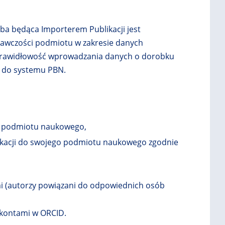
W
W
E
E
J
J
a będąca Importerem Publikacji jest
K
K
A
A
awczości podmiotu w zakresie danych
R
R
a prawidłowość wprowadzania danych o dorobku
C
C
 do systemu PBN.
I
I
E
E
h podmiotu naukowego,
likacji do swojego podmiotu naukowego zgodnie
,
i (autorzy powiązani do odpowiednich osób
 kontami w ORCID.