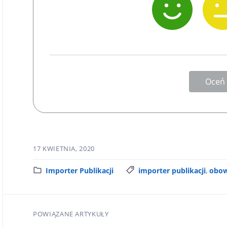
Oceń
17 KWIETNIA, 2020
K
Importer Publikacji
T
importer publikacji
,
obow
a
a
t
g
e
i
POWIĄZANE ARTYKUŁY
g
: