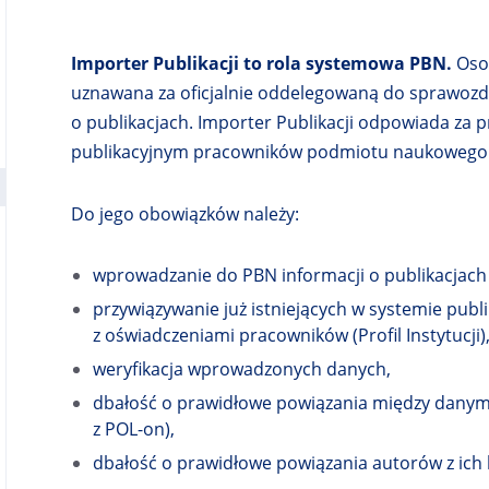
W
E
J
Importer Publikacji to rola systemowa PBN.
Osob
K
A
uznawana za oficjalnie oddelegowaną do sprawozd
R
o publikacjach. Importer Publikacji odpowiada z
C
publikacyjnym pracowników podmiotu naukowego
I
E
Do jego obowiązków należy:
wprowadzanie do PBN informacji o publikacjac
przywiązywanie już istniejących w systemie pub
z oświadczeniami pracowników (Profil Instytucji)
weryfikacja wprowadzonych danych,
dbałość o prawidłowe powiązania między danym
z POL-on),
dbałość o prawidłowe powiązania autorów z ich