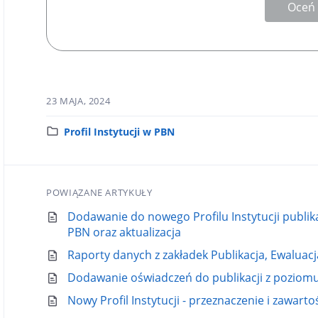
Oceń
23 MAJA, 2024
K
Profil Instytucji w PBN
a
t
e
POWIĄZANE ARTYKUŁY
g
o
Dodawanie do nowego Profilu Instytucji publi
r
PBN oraz aktualizacja
i
Raporty danych z zakładek Publikacja, Ewaluac
a
Dodawanie oświadczeń do publikacji z poziomu P
:
Nowy Profil Instytucji - przeznaczenie i zawarto