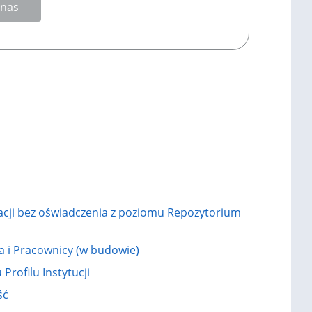
 nas
kacji bez oświadczenia z poziomu Repozytorium
ja i Pracownicy (w budowie)
rofilu Instytucji
ść