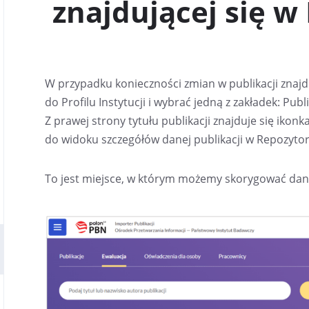
znajdującej się w 
W
E
J
K
A
R
W przypadku konieczności zmian w publikacji znajdują
C
I
do Profilu Instytucji i wybrać jedną z zakładek: Pub
E
Z prawej strony tytułu publikacji znajduje się ikonk
do widoku szczegółów danej publikacji w Repozyto
To jest miejsce, w którym możemy skorygować dane 