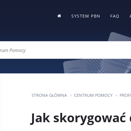
SYSTEM PBN
O
FAQ
D
N
O
Ś
N
I
K
O
T
W
I
E
R
A
STRONA GŁÓWNA
CENTRUM POMOCY
PROFI
S
I
Ę
Jak skorygować 
W
N
O