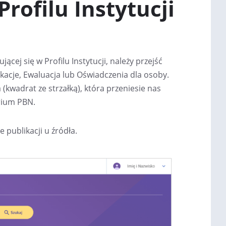
Profilu Instytucji
W
W
E
E
J
J
K
K
A
A
R
R
cej się w Profilu Instytucji, należy przejść
C
C
I
I
likacje, Ewaluacja lub Oświadczenia dla osoby.
E
E
a (kwadrat ze strzałką), która przeniesie nas
rium PBN.
publikacji u źródła.