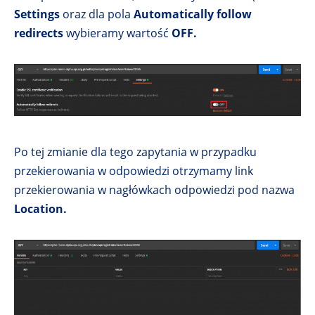
Settings
oraz dla pola
Automatically follow
redirects
wybieramy wartość
OFF.
Po tej zmianie dla tego zapytania w przypadku
przekierowania w odpowiedzi otrzymamy link
przekierowania w nagłówkach odpowiedzi pod nazwa
Location.