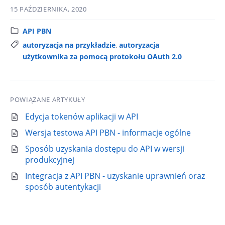
15 PAŹDZIERNIKA, 2020
K
API PBN
a
T
autoryzacja na przykładzie
,
autoryzacja
t
a
użytkownika za pomocą protokołu OAuth 2.0
e
g
g
i
o
:
POWIĄZANE ARTYKUŁY
r
i
Edycja tokenów aplikacji w API
a
Wersja testowa API PBN - informacje ogólne
:
Sposób uzyskania dostępu do API w wersji
produkcyjnej
Integracja z API PBN - uzyskanie uprawnień oraz
sposób autentykacji