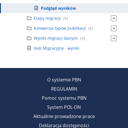
Podgląd wyników
Etapy migracji
(1)
Konwersja typów publikacji
(1)
Wyniki migracji danych
(1)
Hub Migracyjny - wyniki
O systemie PBN
REGULAMIN
Pomoc systemu PBN
System POL-ON
Aktualnie prowadzone prace
Deklaracja dostępności