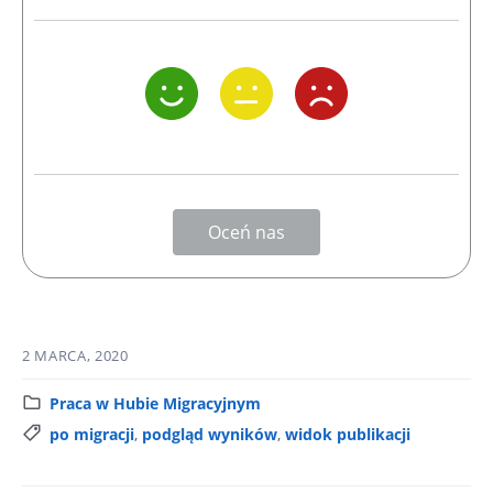
Oceń nas
2 MARCA, 2020
K
Praca w Hubie Migracyjnym
a
T
po migracji
,
podgląd wyników
,
widok publikacji
t
a
e
g