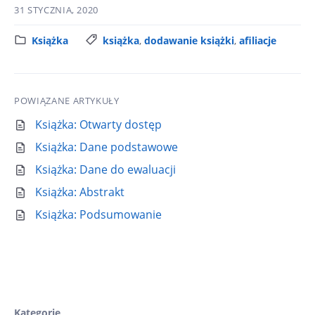
31 STYCZNIA, 2020
K
Książka
T
książka
,
dodawanie książki
,
afiliacje
a
a
t
g
e
i
POWIĄZANE ARTYKUŁY
g
:
o
Książka: Otwarty dostęp
r
Książka: Dane podstawowe
i
Książka: Dane do ewaluacji
a
:
Książka: Abstrakt
Książka: Podsumowanie
Kategorie