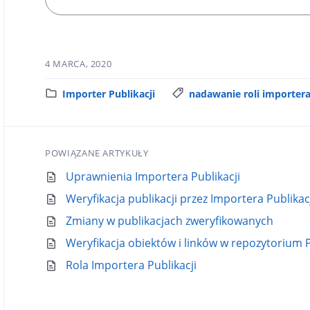
4 MARCA, 2020
K
Importer Publikacji
T
nadawanie roli importer
a
a
t
g
e
i
POWIĄZANE ARTYKUŁY
g
:
o
Uprawnienia Importera Publikacji
r
Weryfikacja publikacji przez Importera Publikac
i
Zmiany w publikacjach zweryfikowanych
a
:
Weryfikacja obiektów i linków w repozytorium
Rola Importera Publikacji