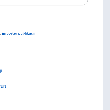
a
,
importer publikacji
ji
 PBN