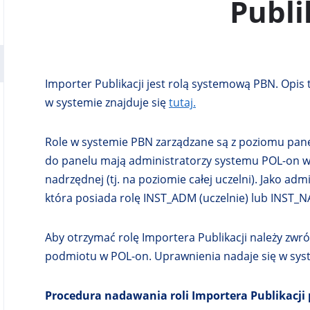
Publi
W
E
J
K
A
R
Importer Publikacji jest rolą systemową PBN. Opis t
C
I
w systemie znajduje się
tutaj.
E
Role w systemie PBN zarządzane są z poziomu pan
do panelu mają administratorzy systemu POL-on 
nadrzędnej (tj. na poziomie całej uczelni). Jako 
która posiada rolę INST_ADM (uczelnie) lub INST_
Aby otrzymać rolę Importera Publikacji należy zwró
podmiotu w POL-on.
Uprawnienia nadaje się w sys
Procedura nadawania roli Importera Publikacji 