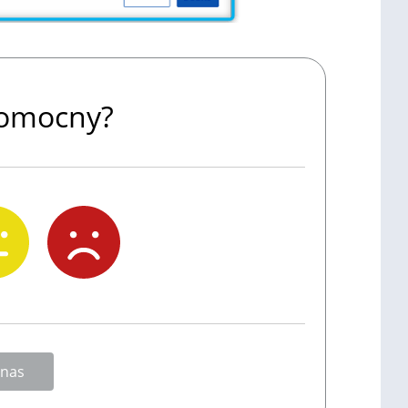
 pomocny?
 nas