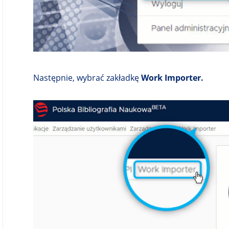
Następnie, wybrać zakładkę
Work Importer.