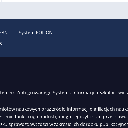
PBN
System POL-ON
ci
systemem Zintegrowanego Systemu Informacji o Szkolnictwie
otów naukowych oraz źródło informacji o afiliacjach nauk
pełnienie funkcji ogólnodostępnego repozytorium przechowu
ązku sprawozdawczości w zakresie ich dorobku publikacyjne