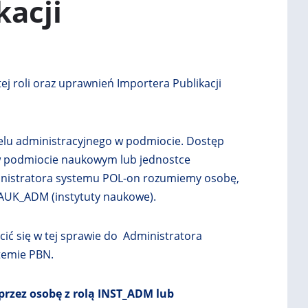
kacji
W
W
E
E
J
J
K
K
A
A
R
R
ej roli oraz uprawnień Importera Publikacji
C
C
I
I
E
E
elu administracyjnego w podmiocie. Dostęp
w podmiocie naukowym lub jednostce
administratora systemu POL-on rozumiemy osobę,
NAUK_ADM (instytuty naukowe).
cić się w tej sprawie do Administratora
temie PBN.
przez osobę z rolą INST_ADM lub