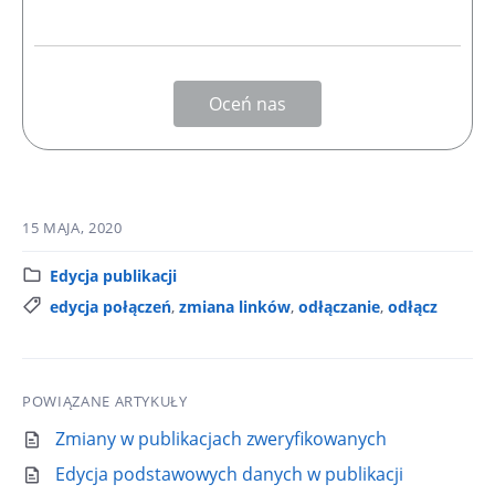
Oceń nas
15 MAJA, 2020
K
Edycja publikacji
a
T
edycja połączeń
,
zmiana linków
,
odłączanie
,
odłącz
t
a
e
g
g
i
POWIĄZANE ARTYKUŁY
o
:
r
Zmiany w publikacjach zweryfikowanych
i
Edycja podstawowych danych w publikacji
a