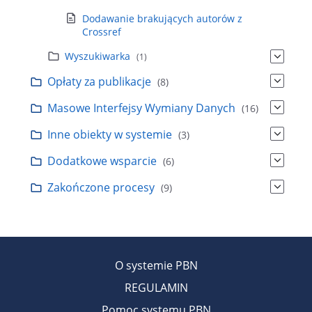
Dodawanie brakujących autorów z
Crossref
Wyszukiwarka
(1)
Opłaty za publikacje
(8)
Masowe Interfejsy Wymiany Danych
(16)
Inne obiekty w systemie
(3)
Dodatkowe wsparcie
(6)
Zakończone procesy
(9)
O systemie PBN
REGULAMIN
Pomoc systemu PBN