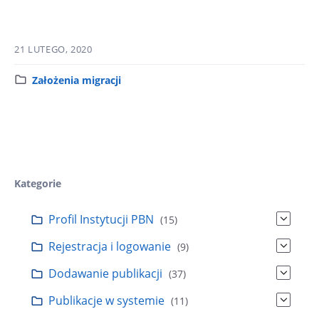
21 LUTEGO, 2020
K
Założenia migracji
a
t
e
g
o
r
Kategorie
i
a
Profil Instytucji PBN
(15)
:
Rejestracja i logowanie
(9)
Dodawanie publikacji
(37)
Publikacje w systemie
(11)